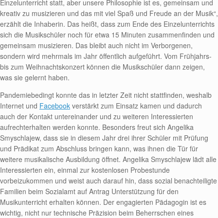
Einzelunterricht statt, aber unsere Philosophie ist es, gemeinsam und
kreativ zu musizieren und das mit viel Spaß und Freude an der Musik“,
erzählt die Inhaberin. Das heißt, dass zum Ende des Einzelunterrichts
sich die Musikschüler noch für etwa 15 Minuten zusammenfinden und
gemeinsam musizieren. Das bleibt auch nicht im Verborgenen,
sondern wird mehrmals im Jahr öffentlich aufgeführt. Vom Frühjahrs-
bis zum Weihnachtskonzert können die Musikschüler dann zeigen,
was sie gelernt haben.
Pandemiebedingt konnte das in letzter Zeit nicht stattfinden, weshalb
Internet und
Facebook
verstärkt zum Einsatz kamen und dadurch
auch der Kontakt untereinander und zu weiteren Interessierten
aufrechterhalten werden konnte. Besonders freut sich Angelika
Smyschlajew, dass sie in diesem Jahr drei ihrer Schüler mit Prüfung
und Prädikat zum Abschluss bringen kann, was ihnen die Tür für
weitere musikalische Ausbildung öffnet. Angelika Smyschlajew lädt alle
Interessierten ein, einmal zur kostenlosen Probestunde
vorbeizukommen und weist auch darauf hin, dass sozial benachteiligte
Familien beim Sozialamt auf Antrag Unterstützung für den
Musikunterricht erhalten können. Der engagierten Pädagogin ist es
wichtig, nicht nur technische Präzision beim Beherrschen eines