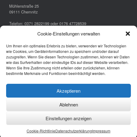
Mühlenstraße 25
09111 Chemnitz
Telefon: 0371 2822199 oder 0176 47728539
E-Mail: info@musikschule-am-bruehl.de
Cookie-Einstellungen verwalten
Um Ihnen ein optimales Erlebnis zu bieten, verwenden wir Technologien
Startseite
wie Cookies, um Geräteinformationen zu speichern und/oder darauf
zuzugreifen. Wenn Sie diesen Technologien zustimmen, können wir Daten
Unterricht
wie das Surfverhalten oder eindeutige IDs auf dieser Website verarbeiten.
Team
Wenn Sie Ihre Zustimmung nicht erteilen oder zurückziehen, können
Kontakt
bestimmte Merkmale und Funktionen beeinträchtigt werden.
Datenschutzerklärung
Cookie-Richtlinie (EU)
Akzeptieren
Impressum
Blog unserer Musikschule
Ablehnen
Einstellungen anzeigen
Copyright © 2026. Musikschule am Brühl in Chemnitz
Cookie-Richtlinie
Datenschutzerklärung
Impressum